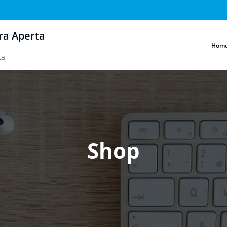
ra Aperta
Hom
ta
Shop